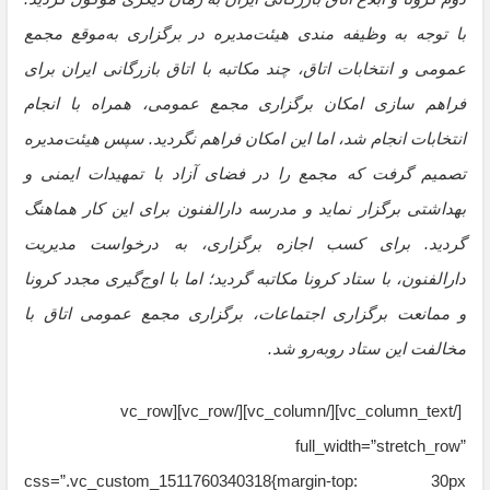
با توجه به وظیفه مندی هیئت‌مدیره در برگزاری به‌موقع مجمع
عمومی و انتخابات اتاق، چند مکاتبه با اتاق بازرگانی ایران برای
فراهم ­سازی امکان برگزاری مجمع عمومی، همراه با انجام
انتخابات انجام شد، اما این امکان فراهم نگردید. سپس هیئت‌مدیره
تصمیم گرفت که مجمع را در فضای آزاد با تمهیدات ایمنی و
بهداشتی برگزار نماید و مدرسه دارالفنون برای این کار هماهنگ
گردید. برای کسب اجازه برگزاری، به درخواست مدیریت
دارالفنون، با ستاد کرونا مکاتبه گردید؛ اما با اوج‌گیری مجدد کرونا
و ممانعت برگزاری اجتماعات، برگزاری مجمع عمومی اتاق‌ با
مخالفت این ستاد روبه‌رو شد.
[/vc_column_text][/vc_column][/vc_row][vc_row
full_width=”stretch_row”
css=”.vc_custom_1511760340318{margin-top: 30px