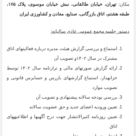
مکان:
تهران، خیابان طالقانی، نبش خیابان موسوی، پلاک ۱۷۵،
طبقه هشتم، اتاق بازرگانی، صنایع، معادن و کشاورزی ایران
دستور جلسه مجمع عمومی عادی سالیانه:
استماع و بررسی گزارش هیئت مدیره درباره فعالیت­های اتاق
مشترک در سال ۱۴۰۲و تصویب آن
ارائه گزارش صورتهای مالی و ترازنامه سال ۱۴۰۲ توسط
خزانه­دار، استماع گزارشهای بازرس و حسابرس قانونی و
تصویب موارد
بررﺳﻲ ﺑﻮدﺟﻪ ﺳﺎﻻﻧﻪ ﭘﻴﺸﻨﻬﺎدی و ﺗﺼﻮﻳﺐ آن
تعیین ورودیه اعضای جدید و حق عضویت سالانه
تعیین روزنامه کثیرالانتشار جهت درج آگهی­ها و اطلاعیه­های
اتاق
انتخاب حسابرس مستقل